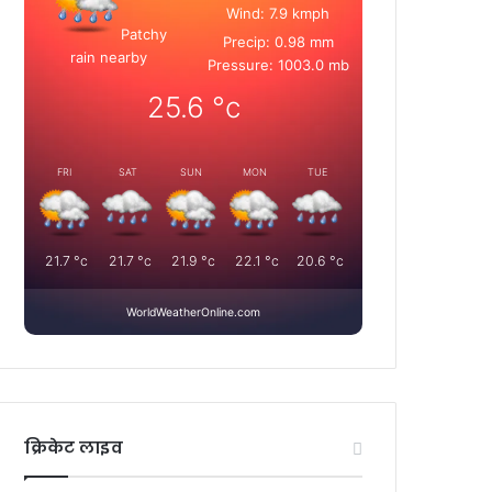
Wind: 7.9 kmph
Patchy
Precip: 0.98 mm
rain nearby
Pressure: 1003.0 mb
25.6
°c
FRI
SAT
SUN
MON
TUE
21.7
°c
21.7
°c
21.9
°c
22.1
°c
20.6
°c
WorldWeatherOnline.com
क्रिकेट लाइव