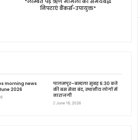
*लम्बित पड़े ऋण मामलों को समयबद्ध
निपटाएं बैंकर्स-उपायुक्त*
mes morning news
पालमपुर–बन्दला सुबह 6:30 बजे
 June 2026
की बस सेवा बंद, स्थानीय लोगों में
नाराजगी
26
June 16, 2026