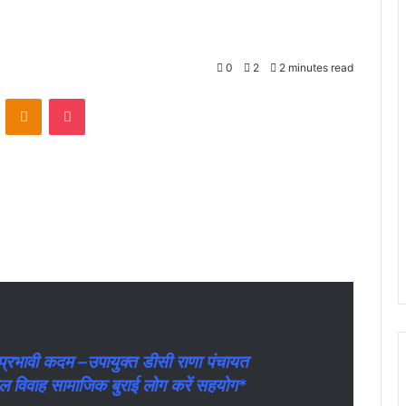
0
2
2 minutes read
VKontakte
Odnoklassniki
Pocket
प्रभावी कदम –उपायुक्त डीसी राणा पंचायत
बाल विवाह सामाजिक बुराई लोग करें सहयोग*