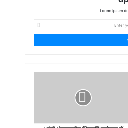
Lorem ipsum dol
Enter
your
Email
address