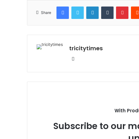
Facebook
Twitter
LinkedIn
Tumblr
Pinte
Share
tricitytimes
Website
With Prod
Subscribe to our ma
up