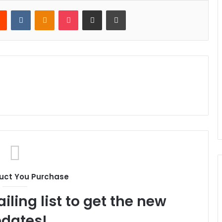
rest
Reddit
VKontakte
Odnoklassniki
Pocket
Share via Email
Print
uct You Purchase
iling list to get the new
dates!