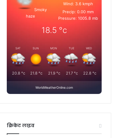
Wind: 3.6 kmph
Smoky
Precip: 0.00 mm
haze
Pressure: 1005.8 mb
18.5
°c
SAT
SUN
MON
TUE
WED
20.8
°c
21.8
°c
21.9
°c
21.7
°c
22.8
°c
WorldWeatherOnline.com
क्रिकेट लाइव