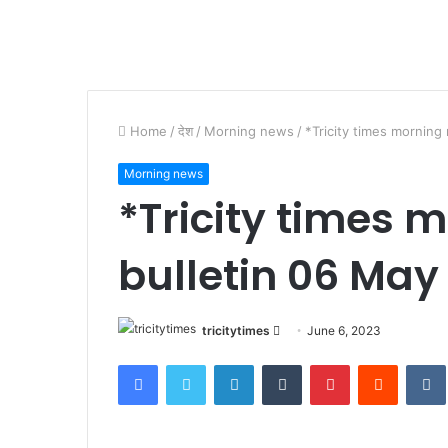
Home
/
देश
/
Morning news
/
*Tricity times morning
Morning news
*Tricity times 
bulletin 06 May
Send
tricitytimes
June 6, 2023
an
Facebook
Twitter
LinkedIn
Tumblr
Pinterest
Reddit
email