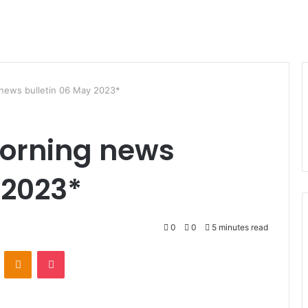
 news bulletin 06 May 2023*
morning news
 2023*
0
0
5 minutes read
VKontakte
Odnoklassniki
Pocket