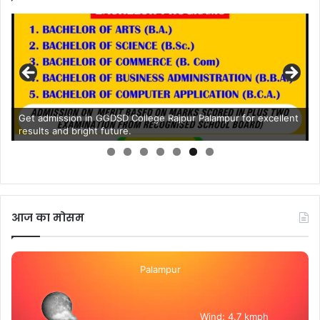
Get admission in GGDSD College Rajpur Palampur for excellent
results and bright future.
आज का मोसम
Palampur
Wind: 4.7 kmph