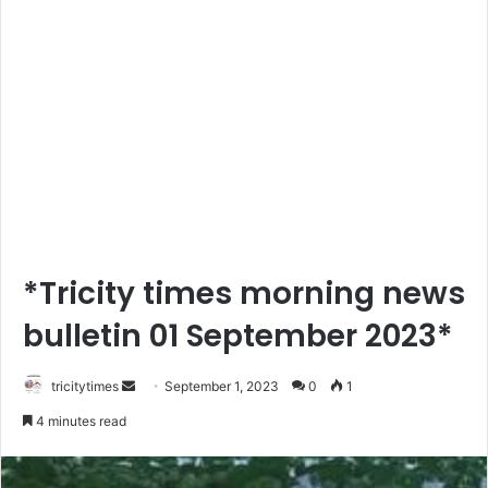
*Tricity times morning news
bulletin 01 September 2023*
Send
tricitytimes
September 1, 2023
0
1
an
4 minutes read
email