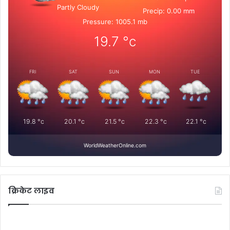
Partly Cloudy
Precip: 0.00 mm
Pressure: 1005.1 mb
19.7
°c
FRI
SAT
SUN
MON
TUE
19.8
°c
20.1
°c
21.5
°c
22.3
°c
22.1
°c
WorldWeatherOnline.com
क्रिकेट लाइव