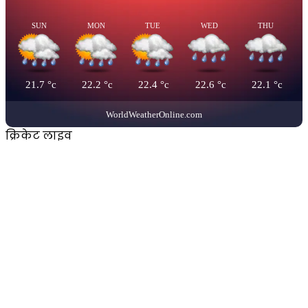
SUN
MON
TUE
WED
THU
21.7
°c
22.2
°c
22.4
°c
22.6
°c
22.1
°c
WorldWeatherOnline.com
क्रिकेट लाइव