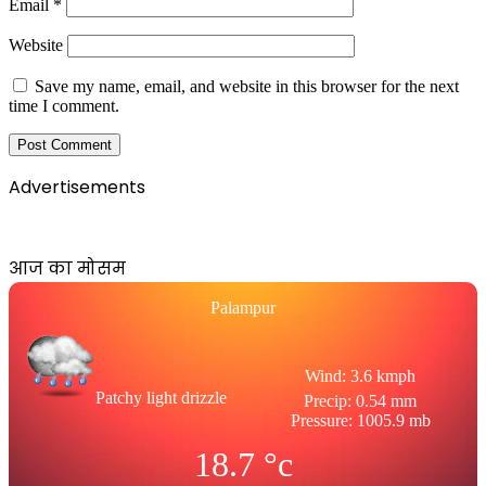
Email
*
Website
Save my name, email, and website in this browser for the next
time I comment.
Advertisements
आज का मोसम
Palampur
Wind: 3.6 kmph
Patchy light drizzle
Precip: 0.54 mm
Pressure: 1005.9 mb
18.7
°c