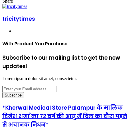
email
Share
Facebook
Twitter
LinkedIn
Tumblr
Pinterest
Reddit
VKontakte
Odnoklassniki
Pocket
Share
Print
via
Email
tricitytimes
Website
With Product You Purchase
Subscribe to our mailing list to get the new
updates!
Lorem ipsum dolor sit amet, consectetur.
Enter
your
Email
address
*Kherwal Medical Store Palampur के मालिक
दिनेश शर्मा का 72 वर्ष की आयु में दिल का दौरा पड़ने
से अचानक निधन*