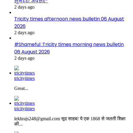
सुनहरा अवसर*
2 days ago
Tricity times afternoon news bulletin 06 August
2026
2 days ago
#Shameful :Tricity times morning news bulletin
06 August 2026
2 days ago
tricitytimes
Great...
tricitytimes
lekhrajs248@gmail.com सूद साहब! ये एक 1868 से जलती शिक्षा
की...