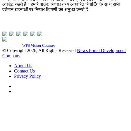
अपडेट रखते हैं। हमारे पाठक निष्पक्ष तथ्य आधारित रिपोर्टिंग के साथ सभी
वर्तमान घटनाओं पर निष्पक्ष टिप्पणी का अनुभव करते हैं।
Our Visitor
Total Users : 320053
Powered By
WPS Visitor Counter
© Copyright 2026, All Rights Reserved
News Portal Development
Company
About Us
Contact Us
Privacy Policy
Twitter
YouTube
Facebook
Twitter
WhatsApp
Telegram
Viber
Back
to
top
button