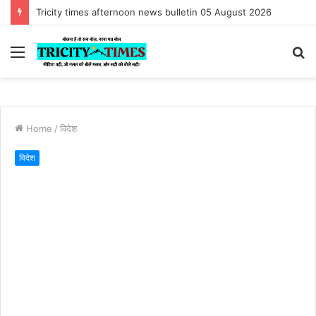
Tricity times afternoon news bulletin 05 August 2026
Menu
S
fo
Home
/
विदेश
विदेश