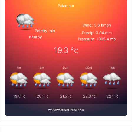
Palampur
Wind: 3.6 kmph
Patchy rain
Precip: 0.04 mm
nearby
Pressure: 1005.4 mb
19.3
°c
FRI
SAT
SUN
MON
TUE
19.8
°c
20.1
°c
21.5
°c
22.3
°c
22.1
°c
WorldWeatherOnline.com