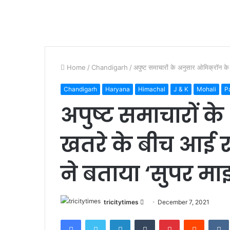
Home
/
Chandigarh
/
अपुष्ट समाचारों के अनुसार ओमिक्रॉन 
Chandigarh
Haryana
Himachal
J & K
Mohali
P
अपुष्ट समाचारों क
खतरे के बीच आई 
ने बताया ‘सुपर माइ
Send
tricitytimes
December 7, 2021
an
Facebook
Twitter
LinkedIn
Tumblr
Pinterest
Reddit
email