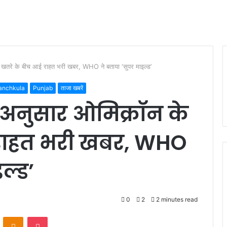
के खतरे के बीच आई राहत भरी खबर, WHO ने बताया ‘सुपर माइल्ड’
anchkula
Punjab
ताजा खबरें
े अनुसार ओमिक्रॉन के
राहत भरी खबर, WHO
ल्ड’
0
2
2 minutes read
VKontakte
Odnoklassniki
Pocket