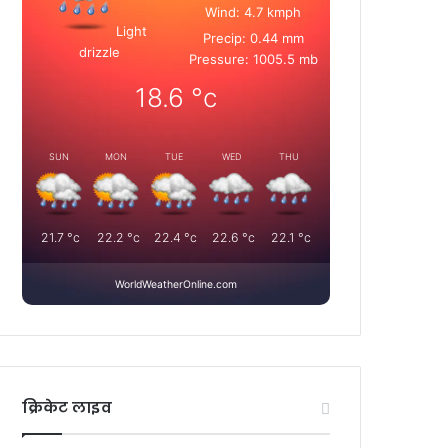
Wind: 4.7 kmph
Light
Precip: 0.44 mm
drizzle
Pressure: 1005.5 mb
18.6
°c
SUN
MON
TUE
WED
THU
21.7
°c
22.2
°c
22.4
°c
22.6
°c
22.1
°c
WorldWeatherOnline.com
क्रिकेट लाइव