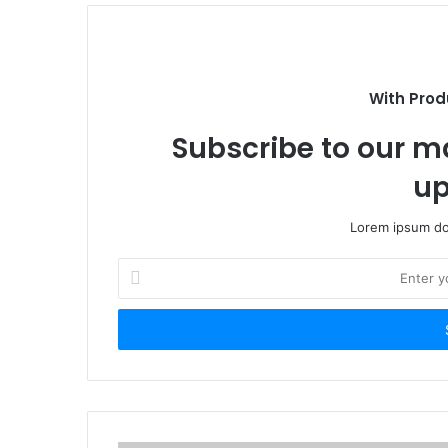
With Prod
Subscribe to our ma
up
Lorem ipsum dol
Enter
your
Email
address