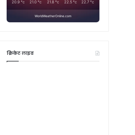
20.9
°c
21.0
°c
21.8
°c
22.5
°c
22.7
°c
WorldWeatherOnline.com
क्रिकेट लाइव