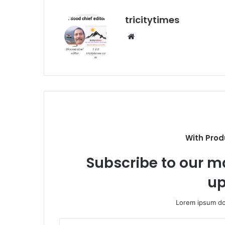
tricitytimes
Website
With Prod
Subscribe to our ma
up
Lorem ipsum dol
Enter