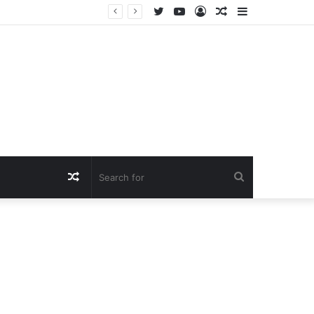
Twitter
YouTube
Log
Random
Sidebar
In
Article
Random
Search
Article
for