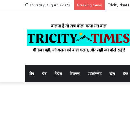
Tricity tim
Thursday, August 6 2026
Breaking News
होम
देश
विदेश
बिज़नस
एंटरटेनमेंट
खेल
टेक