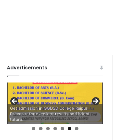
Advertisements
Get admission in GGDSD College Rajpur
Palampur for excellent results and bright
future.