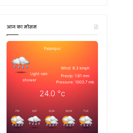
आज का मोसम
Palampur
Wind: 8.3 kmph
Light rain
Precip: 1.81 mm
shower
Pressure: 1003.7 mb
24.0
°c
FRI
SAT
SUN
MON
TUE