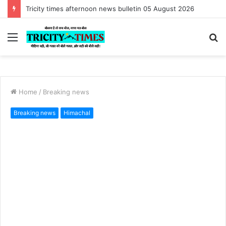
Tricity times afternoon news bulletin 05 August 2026
Menu
S
fo
Home
/
Breaking news
Breaking news
Himachal