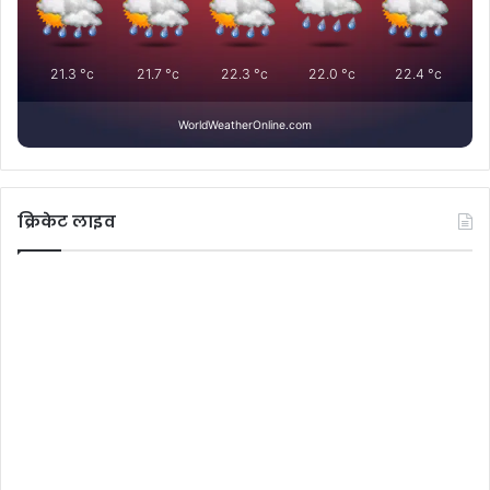
21.3
°c
21.7
°c
22.3
°c
22.0
°c
22.4
°c
WorldWeatherOnline.com
क्रिकेट लाइव