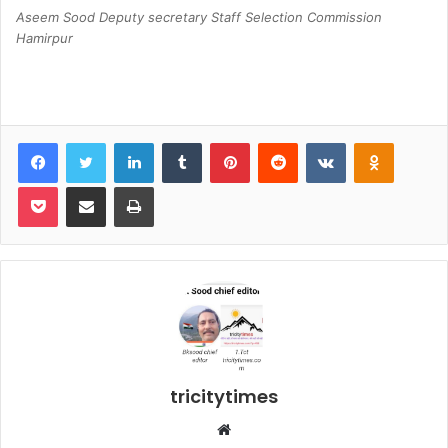
Aseem Sood Deputy secretary Staff Selection Commission
Hamirpur
Facebook
Twitter
LinkedIn
Tumblr
Pinterest
Reddit
VKontakte
Odnoklas
Pocket
Share via Email
Print
tricitytimes
Website