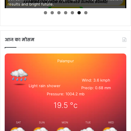
results and bright future.
आज का मोसम
Palampur
Wind: 3.6 kmph
Light rain shower
Precip: 0.68 mm
Pressure: 1004.2 mb
19.5
°c
SAT
SUN
MON
TUE
WED