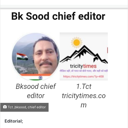
an
email
Tct ,bksood, chief editor
Editorial;