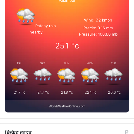
Palampur
Wind: 7.2 kmph
Patchy rain
Precip: 0.16 mm
nearby
Pressure: 1003.0 mb
25.1
°c
FRI
SAT
SUN
MON
TUE
21.7
°c
21.7
°c
21.9
°c
22.1
°c
20.6
°c
WorldWeatherOnline.com
क्रिकेट लाइव