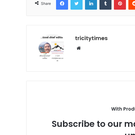
Share
tricitytimes
Website
With Prod
Subscribe to our ma