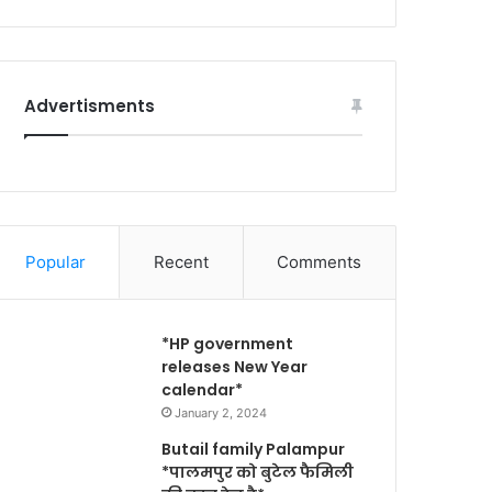
Advertisments
Popular
Recent
Comments
*HP government
releases New Year
calendar*
January 2, 2024
Butail family Palampur
*पालमपुर को बुटेल फैमिली