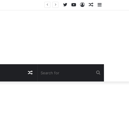
Twitter
YouTube
Log
Random
Sidebar
In
Article
Random
Search
Article
for