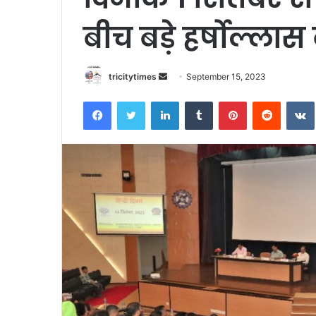
बीच बड़े हर्षोल्ला
Send
tricitytimes
September 15, 2023
an
Facebook
Twitter
LinkedIn
Tumblr
Pinterest
Reddit
email