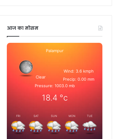
आज का मोसम
Palampur
Wind: 3.6 kmph
Clear
Precip: 0.00 mm
Pressure: 1003.0 mb
18.4
°c
FRI
SAT
SUN
MON
TUE