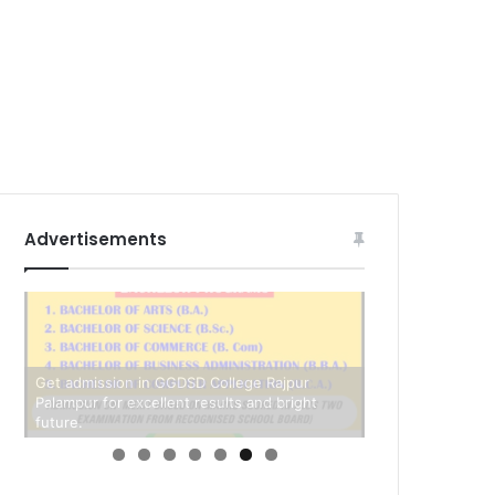
Advertisements
Get admission in GGDSD College Rajpur
Palampur for excellent results and bright
future.