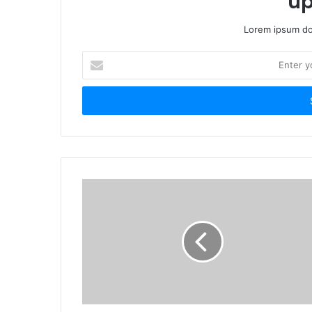
up
Lorem ipsum dol
Enter
your
Email
address