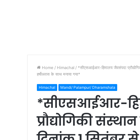
Home
/
Himachal
/
*सीएसआईआर-हिमालय जैवसंपदा प्रौद्योगिकी
हर्षोल्लास के साथ मनाया गया*
Himachal
Mandi/ Palampur/ Dharamshala
*सीएसआईआर-हिम
प्रौद्योगिकी संस्‍था
दिनांक 1 सितंबर स