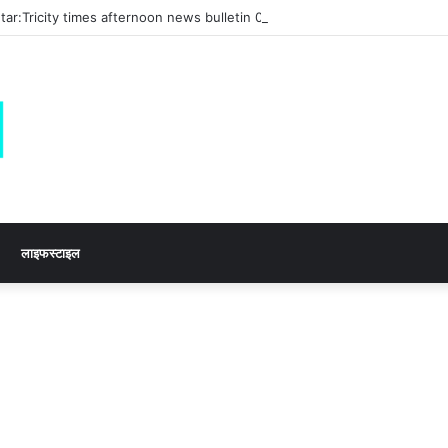
tar:Tricity times afternoon news bulletin 03 August 2026
लाइफस्टाइल