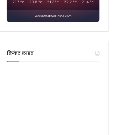
21.7
°c
20.8
°c
21.7
°c
22.2
°c
21.4
°c
WorldWeatherOnline.com
क्रिकेट लाइव