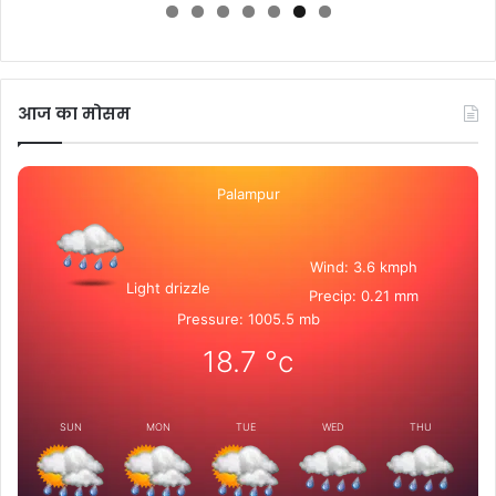
आज का मोसम
Palampur
Wind: 3.6 kmph
Light drizzle
Precip: 0.21 mm
Pressure: 1005.5 mb
18.7
°c
SUN
MON
TUE
WED
THU