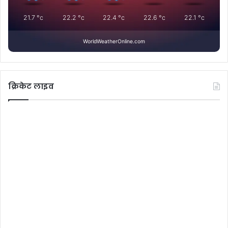
21.7
°c
22.2
°c
22.4
°c
22.6
°c
22.1
°c
WorldWeatherOnline.com
क्रिकेट लाइव