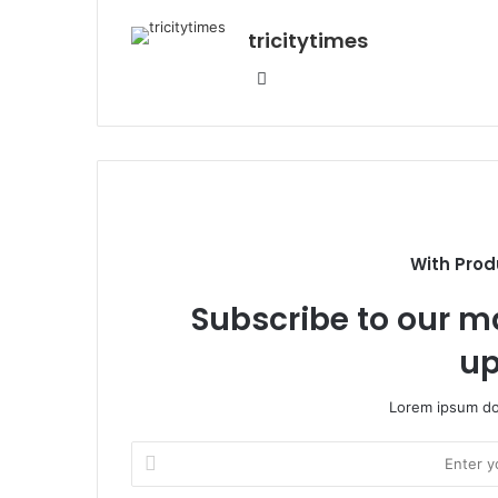
tricitytimes
Website
With Prod
Subscribe to our ma
up
Lorem ipsum dol
Enter
your
Email