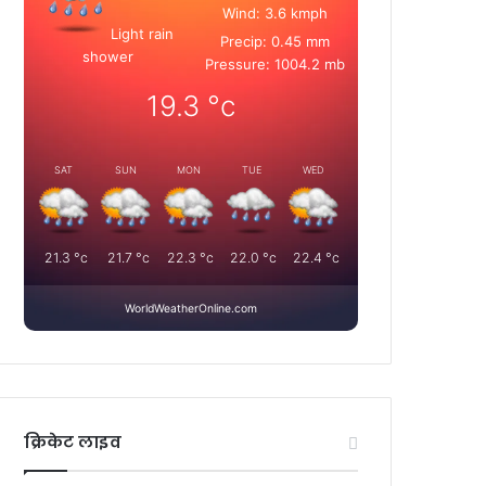
Wind: 3.6 kmph
Light rain
Precip: 0.45 mm
shower
Pressure: 1004.2 mb
19.3
°c
SAT
SUN
MON
TUE
WED
21.3
°c
21.7
°c
22.3
°c
22.0
°c
22.4
°c
WorldWeatherOnline.com
क्रिकेट लाइव