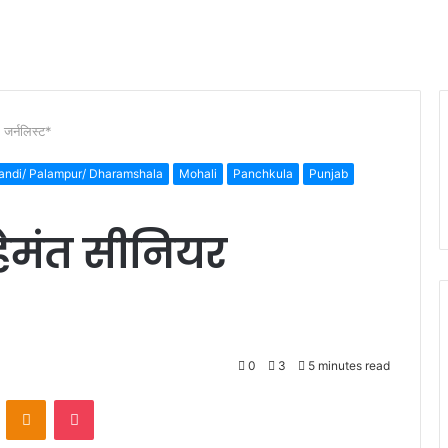
 जर्नलिस्ट*
ndi/ Palampur/ Dharamshala
Mohali
Panchkula
Punjab
हेमंत सीनियर
0
3
5 minutes read
VKontakte
Odnoklassniki
Pocket