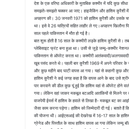
देश के एक वरिष्ठ अधिकारी के मुताबिक कश्मीर में यदि कुछ सीधा है
समझते-समझते चक्कर आ जाए। हाइजैकिंग और हाशिम कुरैशी में भी
अपहरण की। 30 जनवरी 1971 को हाशिम कुरैशी और उसके चचेरे 
था। इसे वे 26 यात्रियों सहित लाहौर ले गए।अपहरण खिलौना प
साल पहले पाकिस्तान में मौत हो गई है।
बात शुरू होती है 16 साल के कश्मीरी लड़के हाशिम कुरैशी से। त
प्लेबिसाइट फ्रंट बना हुआ था। उसी से जुड़े जम्मू-कश्मीर न
पाकिस्तान से ऑपरेट करता था। कश्मीरी आतंकवादी/अलगाववादी इ
खूब पसंद करते थे। पहली बार कुरैशी 1969 में अपने परिवार 
और कुछ महीने बाद घाटी वापस आ गया। यहां से कहानी कुछ और
हाशिम कुरैशी ने कई जगह कहा है कि वापस आने के बाद उसे श्रीन
पार करवाने की डील कुछ यूं हुई कि हाशिम वहां से ऑपरेट होने व
गया। लेकिन वहां जाकर मकबूल बटआदि आतंकियों से मिलने पर दू
वाजपेयी ईयर्स में हाशिम के हवाले से लिखा है- मकबूल बट का आइडि
जैसा काम करना पड़ेगा। हाशिम को जिम्मेदारी दी गई। बताते हैं 
की योजना थी। आईएसआई की देखरेख में 16-17 साल के हाशिम कुर
ग्रेनेड और पिस्तौल के साथ हाशिम वापस आ गया लेकिन जम्मू बॉर