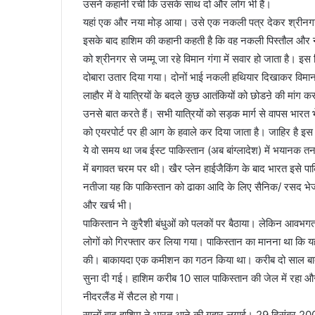
उसने कहानी रची कि उसके साथ दो और लोग भी हैं।
यहां एक और नया मोड़ आया। उसे एक नकली पत्र देकर श्रीनगर 
इसके बाद हाशिम की कहानी कहती है कि वह नकली पिस्तौल और 
को श्रीनगर से जम्मू जा रहे विमान गंगा में सवार हो जाता है
दोबारा उतार दिया गया। दोनों भाई नकली हथियार दिखाकर विमान 
लाहौर में वे यात्रियों के बदले कुछ आतंकियों को छोडऩे की मांग क
उनसे बात करते हैं। सभी यात्रियों को सड़क मार्ग से वापस भारत भ
को एयरपोर्ट पर ही आग के हवाले कर दिया जाता है। जाहिर है इस घट
ये वो समय था जब ईस्ट पाकिस्तान (अब बांग्लादेश) में भयानक 
में बगावत चरम पर थी। खैर प्लेन हाईजैकिंग के बाद भारत इसे 
नतीजा यह कि पाकिस्तान को ढाका आदि के लिए सैनिक/ रसद भेजन
और खर्च भी।
पाकिस्तान ने कुरैशी बंधुओं को पलकों पर बैठाया। लेकिन आवभ
लोगों को गिरफ्तार कर लिया गया। पाकिस्तान का मानना था कि यह
की। बाकायदा एक कमीशन का गठन किया था। करीब दो साल बाद
सुना दी गई। हाशिम करीब 10 साल पाकिस्तान की जेल में रहा औ
नीदरलैंड में सैटल हो गया।
सालों बाद हाशिम ने भारत आने की गुहार लगाई। 29 दिसंबर 2000