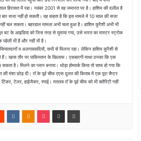
़ साल हिरासत में रहा। नवंबर 2001 से वह जमानत पर है। हाशिम की दलील है
ो बार सजा नहीं हो सकती। वह कहता है कि इस मामले में 10 साल की सजा
मला नहीं चल सकता। बहरहाल मामला अभी चला हुआ है। हाशिम कुरैशी अभी भी
बूल बट के आइडिया को जिस तरह से घुमाया गया, उसे भारत का मास्टर स्ट्रोक
 पहेली भी है और नहीं भी है।
रीम सियातदानों व अलगाववादियों, सभी से मिलना रहा। लेकिन हाशिम कुरैशी से
ता भी हैं। खास तौर पर पाकिस्तान के खिलाफ। एकबारगी माथा ठनका कि एक
कता है। मिलने का प्लान बनाया। थोड़ा होमवर्क किया तो साफ हो गया कि
 मंशा छोड़ दी। रॉ के पूर्व चीफ एएस दुलत की किताब में एक पूरा चैप्टर
 टिंकर, टेलर, हाईजैकर, स्पाई। मतलब रॉ के पूर्व चीफ को भी क्लैरिटी नहीं
rest
Reddit
VKontakte
Odnoklassniki
Pocket
Share via Email
Print