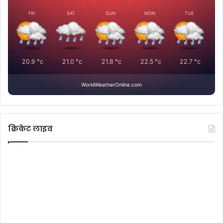
FRI
SAT
SUN
MON
TUE
20.9
°c
21.0
°c
21.8
°c
22.5
°c
22.7
°c
WorldWeatherOnline.com
क्रिकेट लाइव