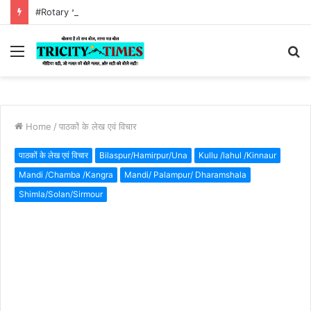
#Rotary *रोटरी आई हॉस्पिटल मारंडा: आधुनिक नेत्र चिकित्सा का भरोसेमंद केंद्र, अत्याधुनिक तकनीक के साथ किफायती उपचार*
Menu
S
fo
Home
/
पाठकों के लेख एवं विचार
पाठकों के लेख एवं विचार
Bilaspur/Hamirpur/Una
Kullu /lahul /Kinnaur
Mandi /Chamba /Kangra
Mandi/ Palampur/ Dharamshala
Shimla/Solan/Sirmour