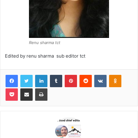
Renu sharma tct
Edited by renu sharma sub editor tct
Facebook
Twitter
LinkedIn
Tumblr
Pinterest
Reddit
VKontakte
Odnoklas
Pocket
Share via Email
Print