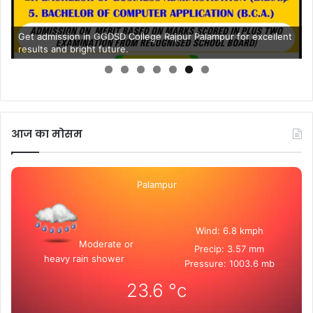
Get admission in GGDSD College Rajpur Palampur for excellent
results and bright future.
आज का मोसम
Palampur
Wind: 6.8 kmph
Moderate or
Precip: 3.57 mm
heavy rain shower
Pressure: 1003.6 mb
23.6
°c