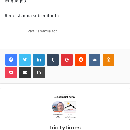
languages.
Renu sharma sub editor tct
Renu sharma tct
Facebook
Twitter
LinkedIn
Tumblr
Pinterest
Reddit
VKontakte
Odnoklas
Pocket
Share via Email
Print
tricitytimes