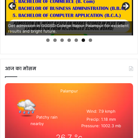
Get admission in GGDSD College Rajpur Palampur for excellent
results and bright future.
आज का मोसम
Palampur
Wind: 7.9 kmph
Patchy rain
Precip: 1.18 mm
nearby
Pressure: 1002.3 mb
26.7
°c