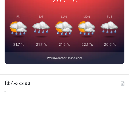
FRI
SAT
SUN
MON
TUE
21.7
°c
21.7
°c
21.9
°c
22.1
°c
20.6
°c
WorldWeatherOnline.com
क्रिकेट लाइव