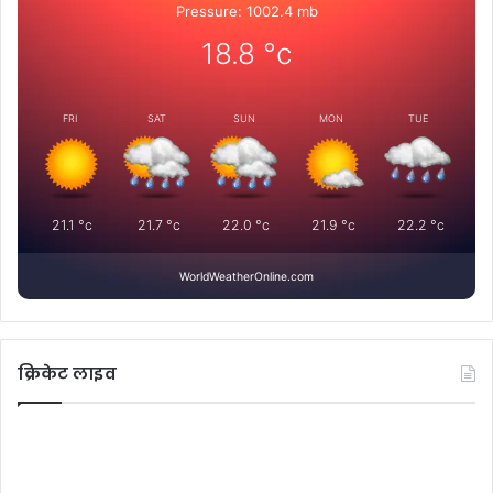
Pressure: 1002.4 mb
18.8
°c
FRI
SAT
SUN
MON
TUE
21.1
°c
21.7
°c
22.0
°c
21.9
°c
22.2
°c
WorldWeatherOnline.com
क्रिकेट लाइव