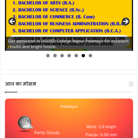
Get admission in GGDSD College Rajpur Palampur for excellent
results and bright future.
आज का मोसम
Palampur
Wind: 3.6 kmph
Partly Cloudy
Precip: 0.00 mm