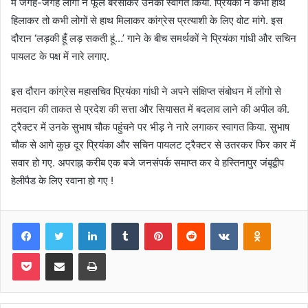
में जगह-जगह लोगों ने फूल बरसाकर उनका स्वागत किया. प्रियंका ने कभी हाथ
हिलाकर तो कभी लोगों से हाथ मिलाकर कांग्रेस प्रत्याशी के लिए वोट मांगे. इस
दौरान ‘लड़की हूँ लड़ सकती हूं…’ गाने के बीच समर्थकों ने प्रियंका गांधी और सचिन
पायलट के पक्ष में नारे लगाए.
इस दौरान कांग्रेस महासचिव प्रियंका गांधी ने अपने संक्षिप्त संबोधन में लोंगो से
मतदान की ताकत से प्रदेश की सत्ता और सियासत में बदलाव लाने की अपील की.
ट्रैक्टर में उनके सुभाष चौक पहुंचने पर भीड़ ने नारे लगाकर स्वागत किया. सुभाष
चौक से आगे कुछ दूर प्रियंका और सचिन पायलट ट्रैक्टर से उतरकर फिर कार में
सवार हो गए. अपराह्न करीब एक बजे जनसंपर्क समाप्त कर वे हस्तिनापुर जंबूद्वीप
हेलीपैड के लिए रवाना हो गए !
Facebook
Twitter
LinkedIn
Tumblr
Pinterest
Reddit
VKontakte
Odnoklas
Pocket
Share via Email
Print