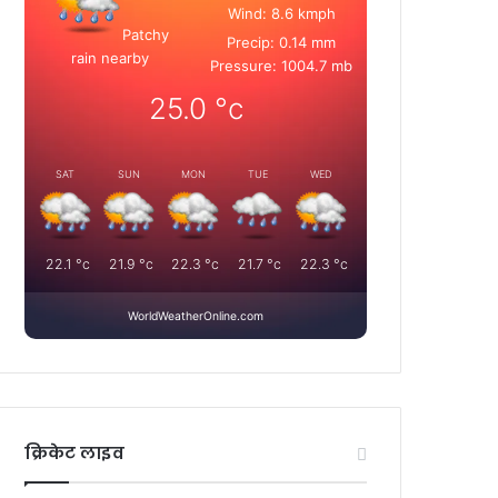
Wind: 8.6 kmph
Patchy
Precip: 0.14 mm
rain nearby
Pressure: 1004.7 mb
25.0
°c
SAT
SUN
MON
TUE
WED
22.1
°c
21.9
°c
22.3
°c
21.7
°c
22.3
°c
WorldWeatherOnline.com
क्रिकेट लाइव