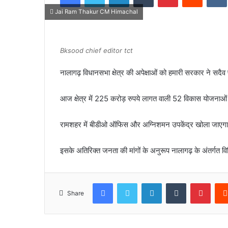
Jai Ram Thakur CM Himachal
Bksood chief editor tct
नालागढ़ विधानसभा क्षेत्र की अपेक्षाओं को हमारी सरकार ने सदै
आज क्षेत्र में 225 करोड़ रुपये लागत वाली 52 विकास योजनाओ
रामशहर में बीडीओ ऑफिस और अग्निशमन उपकेंद्र खोला जाएग
इसके अतिरिक्त जनता की मांगों के अनुरूप नालागढ़ के अंतर्गत व
Facebook
Twitter
LinkedIn
Tumblr
Pinte
Share