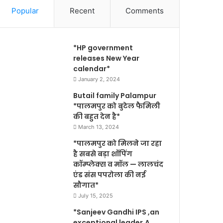
Popular
Recent
Comments
*HP government
releases New Year
calendar*
January 2, 2024
Butail family Palampur
*पालमपुर को बुटेल फैमिली
की बहुत देन है*
March 13, 2024
*पालमपुर को मिलने जा रहा
है सबसे बड़ा शॉपिंग
कॉम्प्लेक्स व मॉल — लालचंद
एंड संस पपरोला की नई
सौगात*
July 15, 2025
*Sanjeev Gandhi IPS ,an
exceptional leader,A