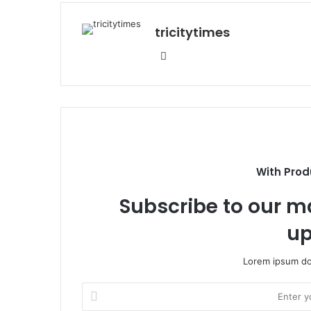
tricitytimes
Website
With Prod
Subscribe to our ma
up
Lorem ipsum dol
Enter
your