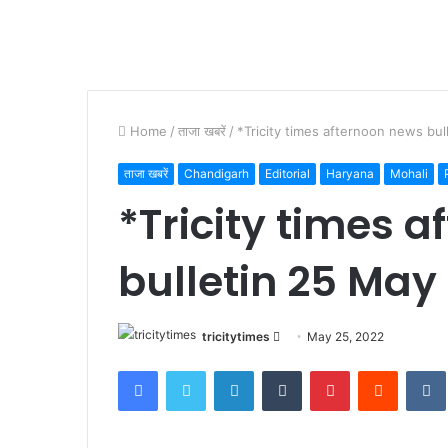
Home
/
ताजा खबरें
/
*Tricity times afternoon news bu
ताजा खबरें
Chandigarh
Editorial
Haryana
Mohali
*Tricity times 
bulletin 25 May
Send
tricitytimes
May 25, 2022
an
Facebook
Twitter
LinkedIn
Tumblr
Pinterest
Reddit
email