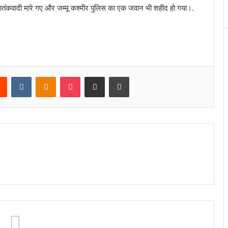
 आतंकवादी मारे गए और जम्मू कश्मीर पुलिस का एक जवान भी शहीद हो गया।.
rest
Reddit
VKontakte
Odnoklassniki
Pocket
Share via Email
Print