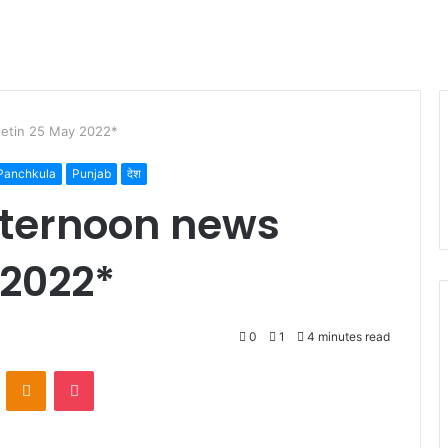
lletin 25 May 2022*
Panchkula
Punjab
देश
afternoon news
 2022*
0
1
4 minutes read
VKontakte
Odnoklassniki
Pocket