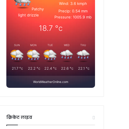
Wind: 3.6 kmph
Patchy
Precip: 0.54 mm
light drizzle
Pressure: 1005.9 mb
18.7
°c
SUN
MON
TUE
WED
THU
21.7
°c
22.2
°c
22.4
°c
22.6
°c
22.1
°c
WorldWeatherOnline.com
क्रिकेट लाइव