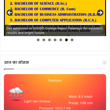
Get admission in GGDSD College Rajpur Palampur for excellent
results and bright future.
आज का मोसम
Palampur
Wind: 6.5 kmph
Light rain shower
Precip: 1.88 mm
Pressure: 1003.7 mb