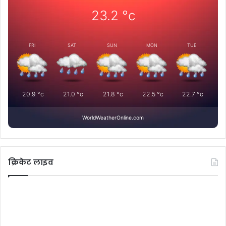
23.2
°c
FRI
SAT
SUN
MON
TUE
20.9
°c
21.0
°c
21.8
°c
22.5
°c
22.7
°c
WorldWeatherOnline.com
क्रिकेट लाइव