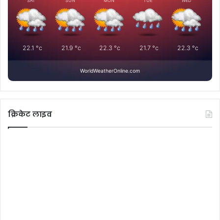
SAT
SUN
MON
TUE
WED
22.1
°c
21.9
°c
22.3
°c
21.7
°c
22.3
°c
WorldWeatherOnline.com
क्रिकेट लाइव