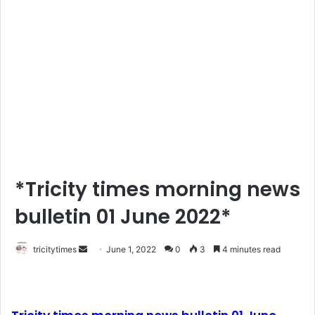
*Tricity times morning news
bulletin 01 June 2022*
Send
tricitytimes
June 1, 2022
0
3
4 minutes read
an
email