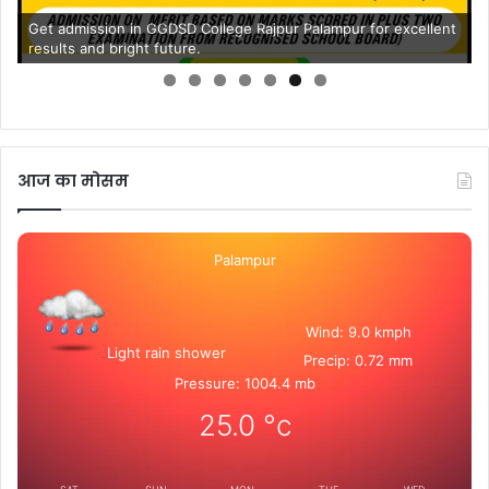
Get admission in GGDSD College Rajpur Palampur for excellent
results and bright future.
आज का मोसम
Palampur
Wind: 9.0 kmph
Light rain shower
Precip: 0.72 mm
Pressure: 1004.4 mb
25.0
°c