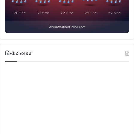
20.1
°c
21.5
°c
22.3
°c
22.1
°c
22.5
°c
WorldWeatherOnline.com
क्रिकेट लाइव