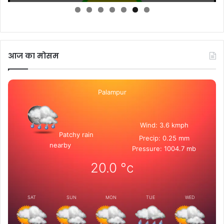
आज का मोसम
Palampur
Wind: 3.6 kmph
Patchy rain
Precip: 0.25 mm
nearby
Pressure: 1004.7 mb
20.0
°c
SAT
SUN
MON
TUE
WED