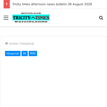
#Shameful :Tricity times morning news bulletin 06 August 2026
Menu
S
fo
Home
/
Himachal
Himachal
देश
विदेश