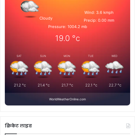
Wind: 3.6 kmph
Cloudy
Precip: 0.00 mm
Pressure: 1004.2 mb
19.0
°c
SAT
SUN
MON
TUE
WED
21.2
°c
21.4
°c
21.7
°c
22.1
°c
22.7
°c
WorldWeatherOnline.com
क्रिकेट लाइव