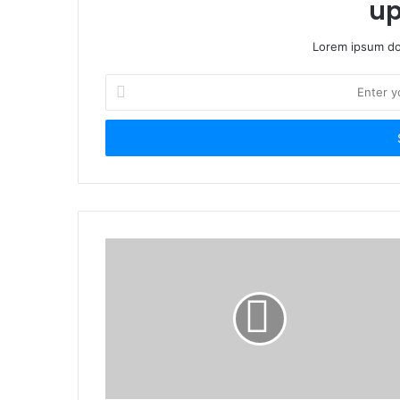
up
Lorem ipsum dol
Enter
your
Email
address