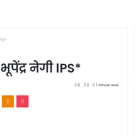
 lPS*
ूपेंद्र नेगी lPS*
0
2
1 minute read
VKontakte
Odnoklassniki
Pocket