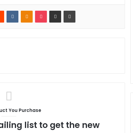
rest
Reddit
VKontakte
Odnoklassniki
Pocket
Share via Email
Print
uct You Purchase
iling list to get the new