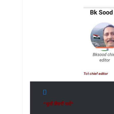
Tct chief editor
*भूली बिसरी यादें*