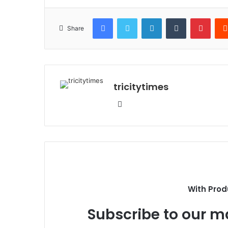
Facebook
Twitter
LinkedIn
Tumblr
Pinte
Share
tricitytimes
Website
With Prod
Subscribe to our ma