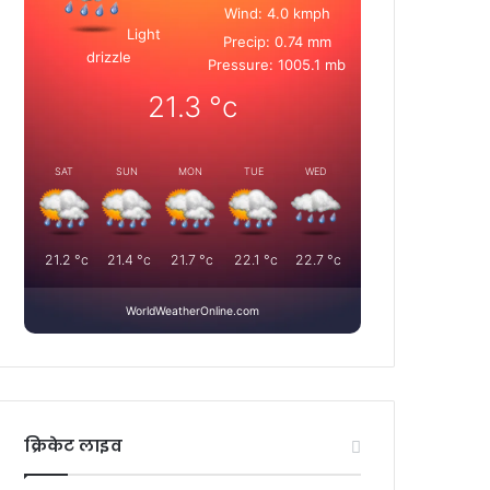
Wind: 4.0 kmph
Light
Precip: 0.74 mm
drizzle
Pressure: 1005.1 mb
21.3
°c
SAT
SUN
MON
TUE
WED
21.2
°c
21.4
°c
21.7
°c
22.1
°c
22.7
°c
WorldWeatherOnline.com
क्रिकेट लाइव