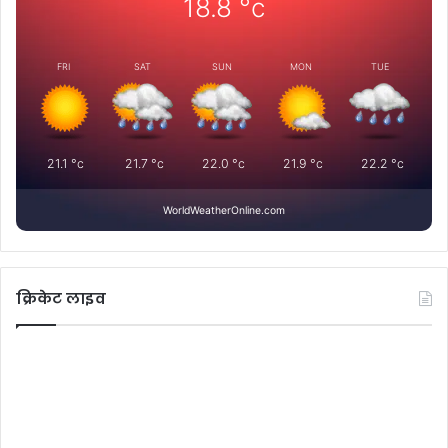
18.8
°c
FRI
SAT
SUN
MON
TUE
21.1
°c
21.7
°c
22.0
°c
21.9
°c
22.2
°c
WorldWeatherOnline.com
क्रिकेट लाइव