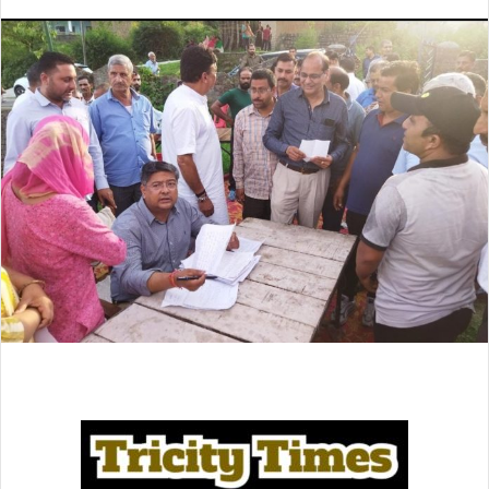
an
email