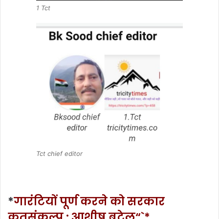
1 Tct
Tct chief editor
*
गारंटियों पूर्ण करने को सरकार
कृतसंकल्प : आशीष बुटेल“`*