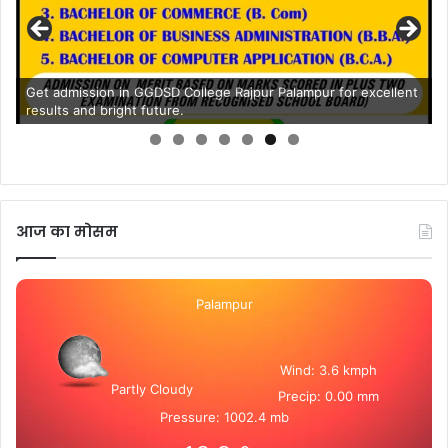
Get admission in GGDSD College Rajpur Palampur for excellent
results and bright future.
आज का मोसम
Palampur
Wind: 3.6 kmph
Partly Cloudy
Precip: 0.00 mm
Pressure: 1002.4 mb