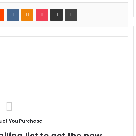
rest
Reddit
VKontakte
Odnoklassniki
Pocket
Share via Email
Print
uct You Purchase