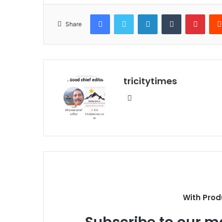
Facebook
Twitter
LinkedIn
Tumblr
Pinte
Share
tricitytimes
Website
With Prod