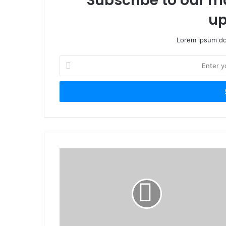
Subscribe to our ma
up
Lorem ipsum dol
Enter
your
Email
address