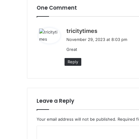
One Comment
s
tricitytimes
a
November 29, 2023 at 8:03 pm
y
Great
s
:
Reply
Leave a Reply
Your email address will not be published.
Required f