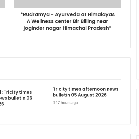
*Rudramya - Ayurveda at Himalayas
A Wellness center Bir Billing near
joginder nagar Himachal Pradesh*
Tricity times afternoon news
:Tricity times
bulletin 05 August 2026
ws bulletin 06
17 hours ago
26