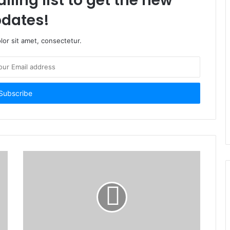
iling list to get the new
dates!
or sit amet, consectetur.