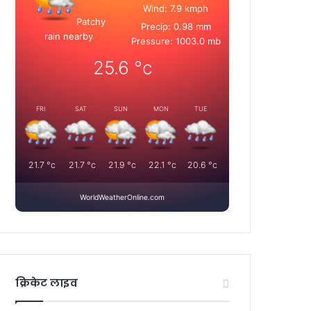
Wind: 7.9 kmph
Patchy
Precip: 0.98 mm
rain nearby
Pressure: 1003.0 mb
25.6
°c
FRI
SAT
SUN
MON
TUE
21.7
°c
21.7
°c
21.9
°c
22.1
°c
20.6
°c
WorldWeatherOnline.com
क्रिकेट लाइव