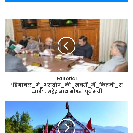
Editorial
*हिमाचल_मे_असंतोष_की_खबरों_में_कितनी_स
च्चाई* : महेंद्र नाथ सोफत पूर्व मंत्री