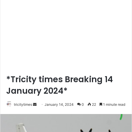
*Tricity times Breaking 14
January 2024*
Send
tricitytimes
January 14, 2024
0
22
1 minute read
an
email