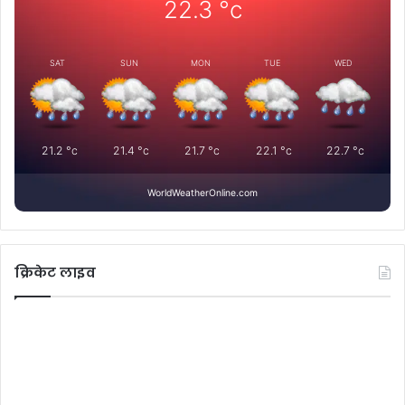
22.3
°c
SAT
SUN
MON
TUE
WED
21.2
°c
21.4
°c
21.7
°c
22.1
°c
22.7
°c
WorldWeatherOnline.com
क्रिकेट लाइव