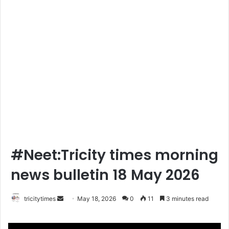
#Neet:Tricity times morning
news bulletin 18 May 2026
Send
tricitytimes
May 18, 2026
0
11
3 minutes read
an
email