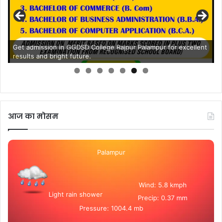
Get admission in GGDSD College Rajpur Palampur for excellent
results and bright future.
आज का मोसम
Palampur
Wind: 5.8 kmph
Light rain shower
Precip: 0.37 mm
Pressure: 1004.4 mb