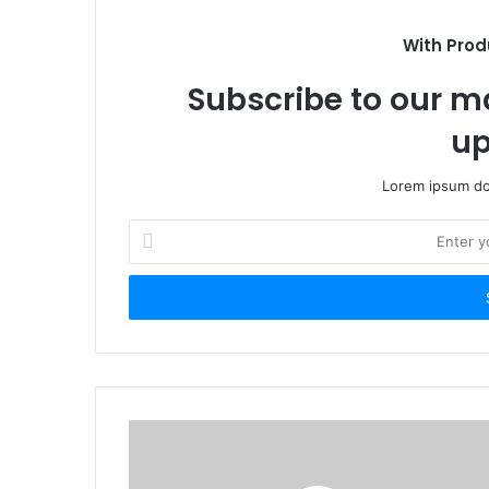
With Prod
Subscribe to our ma
up
Lorem ipsum dol
Enter
your
Email
address