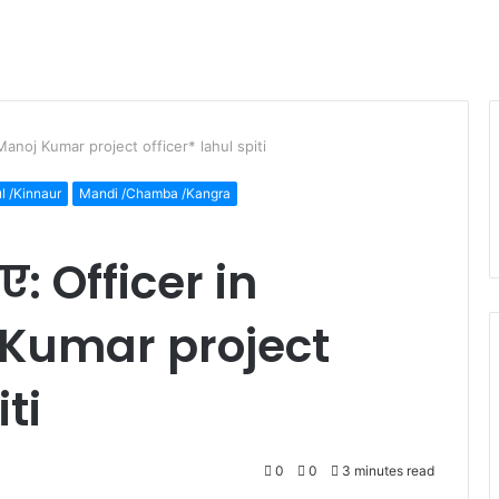
Manoj Kumar project officer* lahul spiti
ul /Kinnaur
Mandi /Chamba /Kangra
: Officer in
Kumar project
iti
0
0
3 minutes read