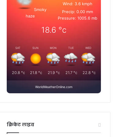
Wind: 3.6 kmph
Smoky
Precip: 0.00 mm
haze
Pressure: 1005.6 mb
18.6
°c
SAT
SUN
MON
TUE
WED
20.8
°c
21.8
°c
21.9
°c
21.7
°c
22.8
°c
WorldWeatherOnline.com
क्रिकेट लाइव