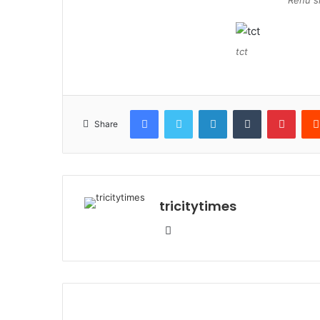
Renu s
tct
Facebook
Twitter
LinkedIn
Tumblr
Pinte
Share
tricitytimes
Website