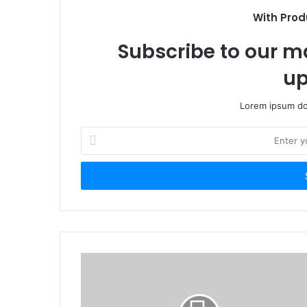
With Prod
Subscribe to our ma
up
Lorem ipsum dol
Enter
your
Email
address