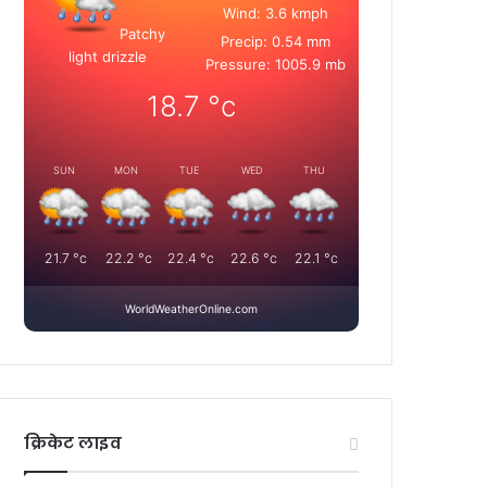
Wind: 3.6 kmph
Patchy
Precip: 0.54 mm
light drizzle
Pressure: 1005.9 mb
18.7
°c
SUN
MON
TUE
WED
THU
21.7
°c
22.2
°c
22.4
°c
22.6
°c
22.1
°c
WorldWeatherOnline.com
क्रिकेट लाइव