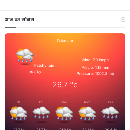
आज का मोसम
Palampur
Wind: 7.9 kmph
Patchy rain
Precip: 1.18 mm
nearby
Pressure: 1002.3 mb
26.7
°c
FRI
SAT
SUN
MON
TUE
21.7
°c
21.7
°c
21.9
°c
22.1
°c
20.6
°c