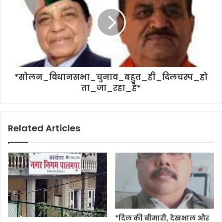
*सोलन_विधानसभा_चुनाव_बहुत_ही_दिलचस्प_हो
ता_जा_रहा_है*
Related Articles
*दिल की बीमारी, देखभाल और