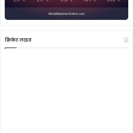
WorldWeatherOnline.com
क्रिकेट लाइव