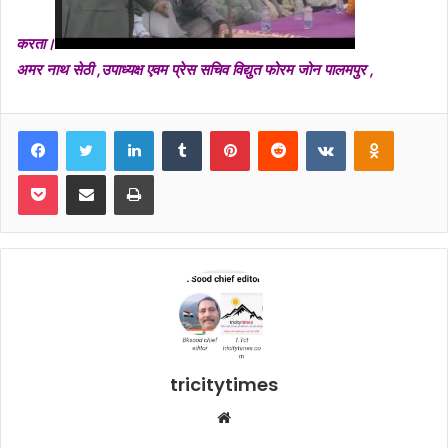
करता।
अमर नाथ सेठी ,उपाध्यक्ष एवम प्रेस सचिव विद्युत फोरम जोन पालमपुर ,
Facebook
Twitter
LinkedIn
Tumblr
Pinterest
Reddit
VKontakte
Odnoklas
Pocket
Share via Email
Print
tricitytimes
Website