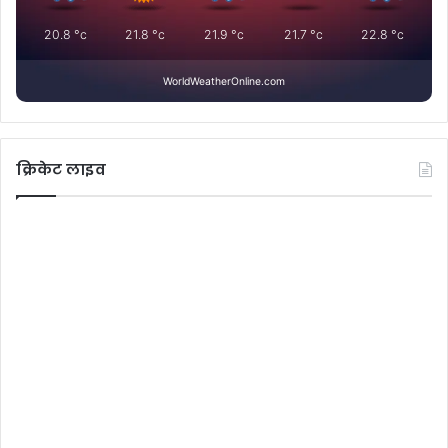
20.8
°c
21.8
°c
21.9
°c
21.7
°c
22.8
°c
WorldWeatherOnline.com
क्रिकेट लाइव