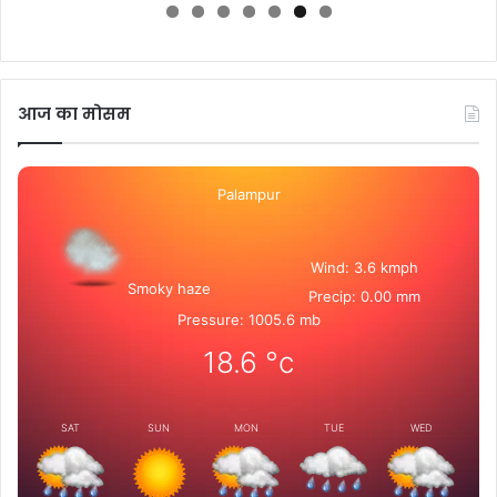
आज का मोसम
Palampur
Wind: 3.6 kmph
Smoky haze
Precip: 0.00 mm
Pressure: 1005.6 mb
18.6
°c
SAT
SUN
MON
TUE
WED