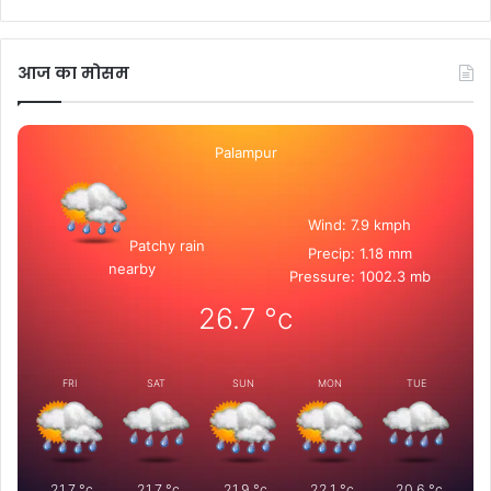
आज का मोसम
Palampur
Wind: 7.9 kmph
Patchy rain
Precip: 1.18 mm
nearby
Pressure: 1002.3 mb
26.7
°c
FRI
SAT
SUN
MON
TUE
21.7
°c
21.7
°c
21.9
°c
22.1
°c
20.6
°c