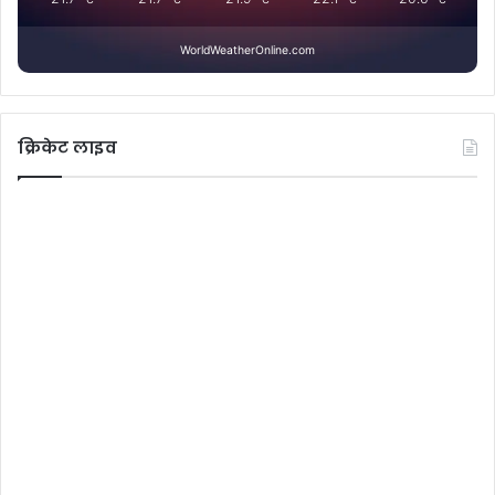
WorldWeatherOnline.com
क्रिकेट लाइव