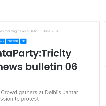
imes morning news bulletin 06 June 2026
ews
ताजा खबरें
देश
aParty:Tricity
ews bulletin 06
 Crowd gathers at Delhi's Jantar
ssion to protest