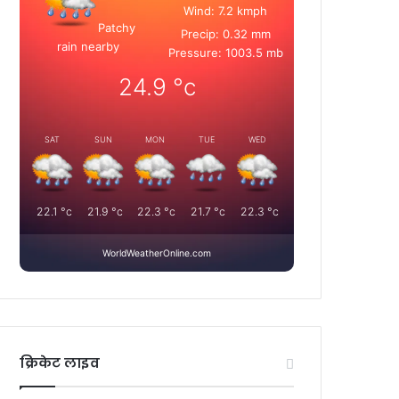
Wind: 7.2 kmph
Patchy
Precip: 0.32 mm
rain nearby
Pressure: 1003.5 mb
24.9
°c
SAT
SUN
MON
TUE
WED
22.1
°c
21.9
°c
22.3
°c
21.7
°c
22.3
°c
WorldWeatherOnline.com
क्रिकेट लाइव