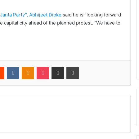
anta Party”, Abhijeet Dipke
said he is “looking forward
he capital city ahead of the planned protest. “We have to
rest
Reddit
VKontakte
Odnoklassniki
Pocket
Share via Email
Print