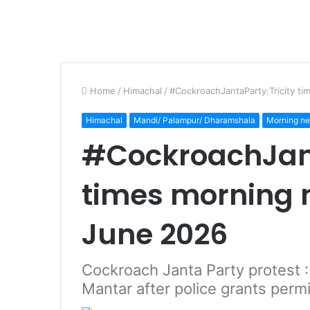
Home
/
Himachal
/
#CockroachJantaParty:Tricity t
Himachal
Mandi/ Palampur/ Dharamshala
Morning n
#CockroachJant
times morning n
June 2026
Cockroach Janta Party protest :
Mantar after police grants permi