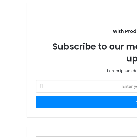
With Prod
Subscribe to our ma
up
Lorem ipsum dol
Enter
your
Email
address