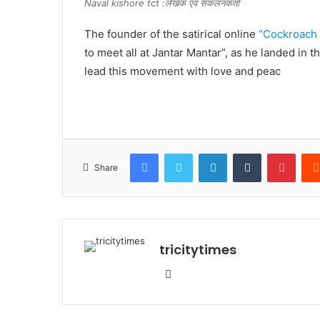
Naval kishore tct :लेखक एवं संकलनकर्ता
The founder of the satirical online
“Cockroach J
to meet all at Jantar Mantar”, as he landed in t
lead this movement with love and peac
Facebook
Twitter
LinkedIn
Tumblr
Pinte
Share
tricitytimes
Website