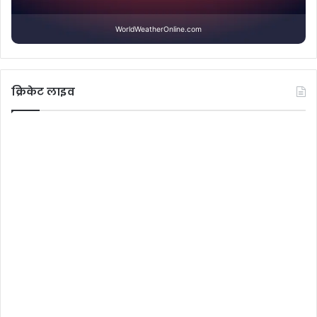
WorldWeatherOnline.com
क्रिकेट लाइव