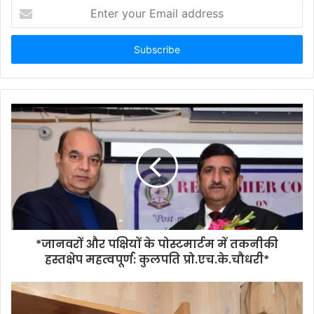
Enter
your
Email
address
*जानवरों और पक्षियों के पोस्टमार्टम में तकनीकी
हस्तक्षेप महत्वपूर्ण: कुलपति प्रो.एच.के.चौधरी*