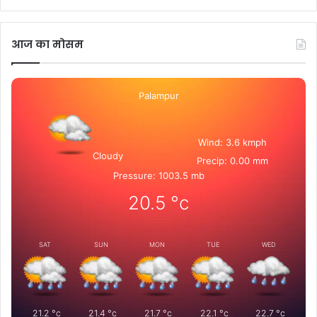
आज का मोसम
Palampur
Wind: 3.6 kmph
Cloudy
Precip: 0.00 mm
Pressure: 1003.5 mb
20.5
°c
SAT
SUN
MON
TUE
WED
21.2
°c
21.4
°c
21.7
°c
22.1
°c
22.7
°c