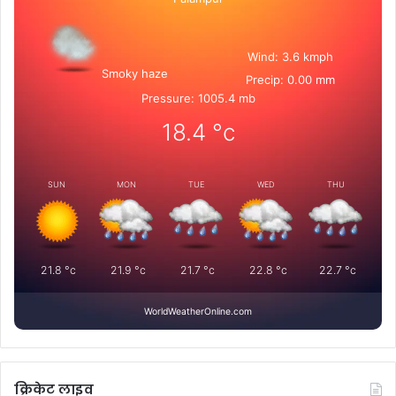
Wind: 3.6 kmph
Smoky haze
Precip: 0.00 mm
Pressure: 1005.4 mb
18.4
°c
SUN
MON
TUE
WED
THU
21.8
°c
21.9
°c
21.7
°c
22.8
°c
22.7
°c
WorldWeatherOnline.com
क्रिकेट लाइव