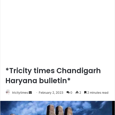
*Tricity times Chandigarh
Haryana bulletin*
Send
tricitytimes
February 2, 2023
0
2
2 minutes read
an
email