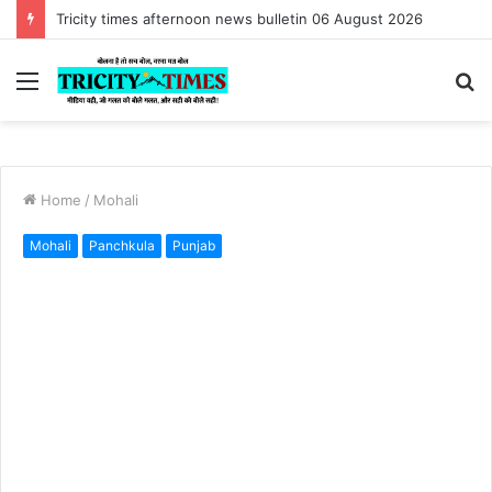
#Shameful :Tricity times morning news bulletin 06 August 2026
Menu
S
fo
Home
/
Mohali
Mohali
Panchkula
Punjab