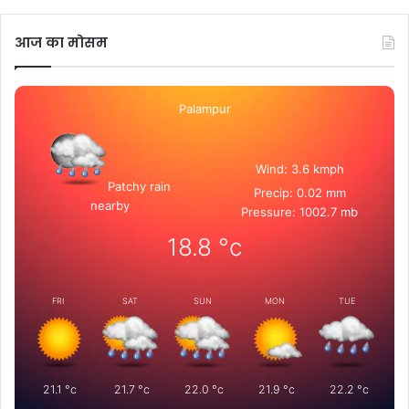
आज का मोसम
Palampur
Wind: 3.6 kmph
Patchy rain
Precip: 0.02 mm
nearby
Pressure: 1002.7 mb
18.8
°c
FRI
SAT
SUN
MON
TUE
21.1
°c
21.7
°c
22.0
°c
21.9
°c
22.2
°c