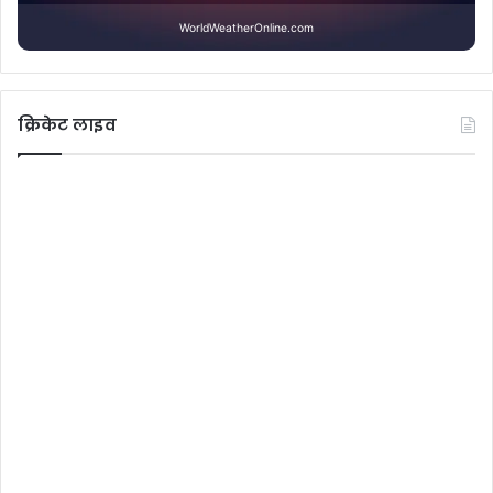
WorldWeatherOnline.com
क्रिकेट लाइव