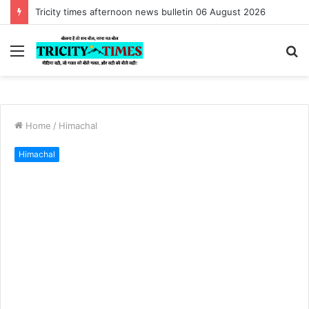
Tricity times afternoon news bulletin 06 August 2026
Menu
S
fo
Home
/
Himachal
Himachal