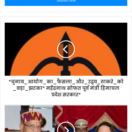
address
*चुनाव_आयोग_का_फैसला_और_उद्वव_ठाकरे_को
_बड़ा_झटका* महेंद्रनाथ सोफत पूर्व मंत्री हिमाचल
प्रदेश सरकार*