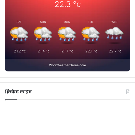
22.3
°c
SAT
SUN
MON
TUE
WED
21.2
°c
21.4
°c
21.7
°c
22.1
°c
22.7
°c
WorldWeatherOnline.com
क्रिकेट लाइव