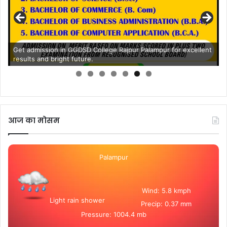
Get admission in GGDSD College Rajpur Palampur for excellent
results and bright future.
आज का मोसम
Palampur
Wind: 5.8 kmph
Light rain shower
Precip: 0.37 mm
Pressure: 1004.4 mb