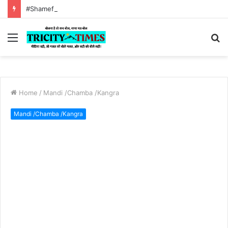
#Shameful :Tricity times morning news bulletin 06 August 2026
Menu
S
fo
Home
/
Mandi /Chamba /Kangra
Mandi /Chamba /Kangra