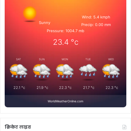
Wind: 5.4 kmph
Sunny
Precip: 0.00 mm
Pressure: 1004.7 mb
23.4
°c
SAT
SUN
MON
TUE
WED
22.1
°c
21.9
°c
22.3
°c
21.7
°c
22.3
°c
WorldWeatherOnline.com
क्रिकेट लाइव