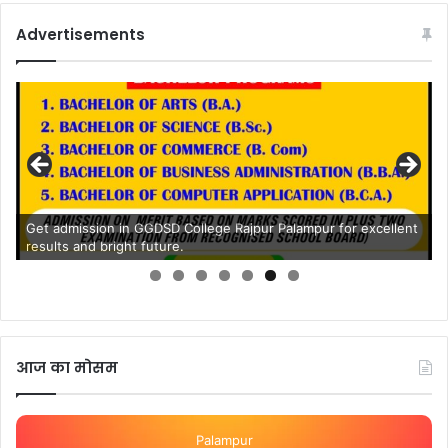
Advertisements
Get admission in GGDSD College Rajpur Palampur for excellent
results and bright future.
आज का मोसम
Palampur