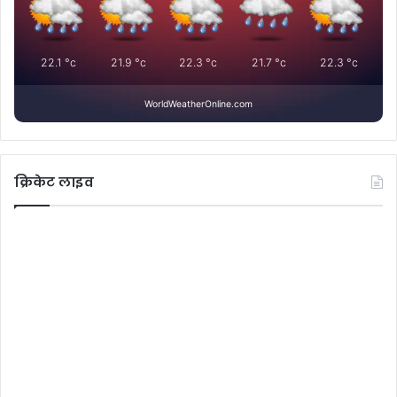
22.1
°c
21.9
°c
22.3
°c
21.7
°c
22.3
°c
WorldWeatherOnline.com
क्रिकेट लाइव