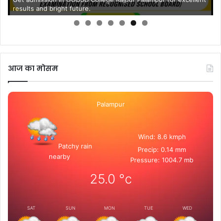
आज का मोसम
Palampur
Wind: 8.6 kmph
Patchy rain
Precip: 0.14 mm
nearby
Pressure: 1004.7 mb
25.0
°c
SAT
SUN
MON
TUE
WED