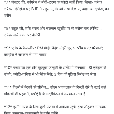
*7* पोस्टर वॉर, कांग्रेस ने मोदी-ट्रम्प का फोटो जारी किया, लिखा- नरेंदर
सरेंडर नहीं होना था; BJP ने राहुल-मुनीर को साथ दिखाया, कहा- वन एजेंडा, वन
ड्रीम
*8* राहुल जी, शशि थरूर और सलमान खुर्शीद पर तो भरोसा कर लीजिए…
सरेंडर वाले बयान पर बीजेपी
*9* ‘ट्रंप के फैसलों पर PM मोदी-विदेश मंत्री चुप, भारतीय छात्र परेशान’;
कांग्रेस ने सरकार से मांगा जवाब
*10* पंजाब का एक और यूट्यूबर जासूसी के आरोप में गिरफ्तार, ISI एजेंट्स से
संपर्क, ज्योति-दानिश से भी लिंक मिले; 3 दिन की पुलिस रिमांड पर भेजा
*11* दिल्ली में बैठकों की सीरीज… सीएम भजनलाल के दिल्ली दौरे ने बढ़ाई कई
मंत्रियों की धड़कनें, चर्चाएं है कि मंत्रीमंडल में फेरबदल संभव है
*12* इलॉन मस्क के पिता कुर्ता-पजामा में अयोध्या पहुंचे, हाथ जोड़कर नमस्कार
किया; रामलला-हनुमानगढ़ी के दर्शन करेंगे