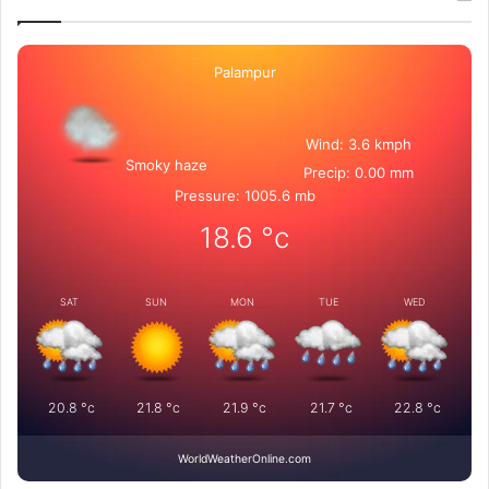
Palampur
Wind: 3.6 kmph
Smoky haze
Precip: 0.00 mm
Pressure: 1005.6 mb
18.6
°c
SAT
SUN
MON
TUE
WED
20.8
°c
21.8
°c
21.9
°c
21.7
°c
22.8
°c
WorldWeatherOnline.com