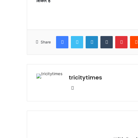
शिकार हैं
Facebook
Twitter
LinkedIn
Tumblr
Pinte
Share
tricitytimes
Website