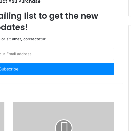
uct You Purchase
iling list to get the new
dates!
or sit amet, consectetur.