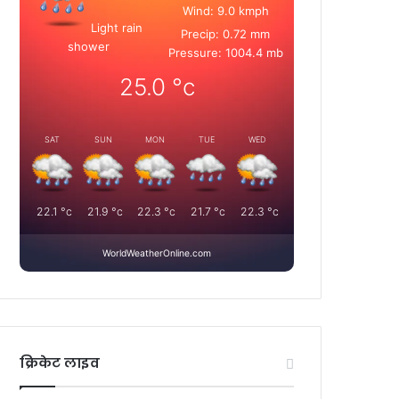
Wind: 9.0 kmph
Light rain
Precip: 0.72 mm
shower
Pressure: 1004.4 mb
25.0
°c
SAT
SUN
MON
TUE
WED
22.1
°c
21.9
°c
22.3
°c
21.7
°c
22.3
°c
WorldWeatherOnline.com
क्रिकेट लाइव