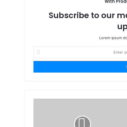
With Prod
Subscribe to our ma
up
Lorem ipsum dol
Enter
your
Email
address