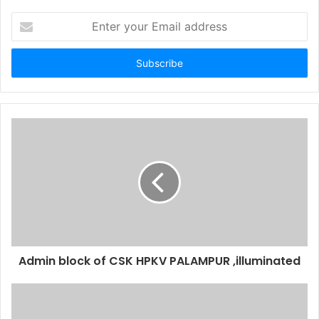
Enter
your
Email
address
Admin block of CSK HPKV PALAMPUR ,illuminated