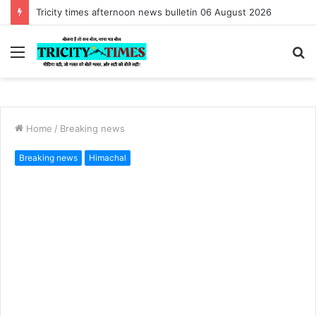
#Shameful :Tricity times morning news bulletin 06 August 2026
Menu
S
fo
Home
/
Breaking news
Breaking news
Himachal