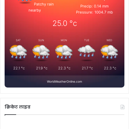
Patchy rain
Precip: 0.14 mm
nearby
Pressure: 1004.7 mb
25.0
°c
SAT
SUN
MON
TUE
WED
22.1
°c
21.9
°c
22.3
°c
21.7
°c
22.3
°c
WorldWeatherOnline.com
क्रिकेट लाइव