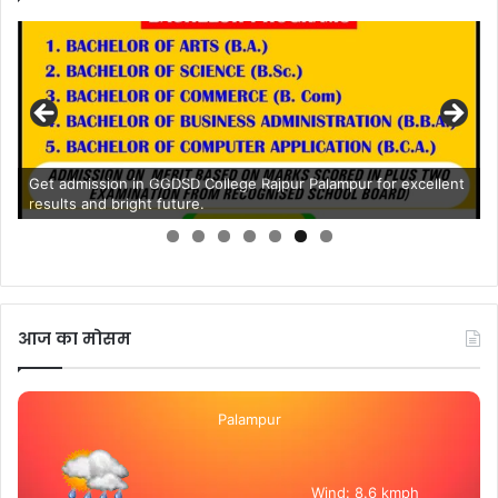
Get admission in GGDSD College Rajpur Palampur for excellent
results and bright future.
आज का मोसम
Palampur
Wind: 8.6 kmph