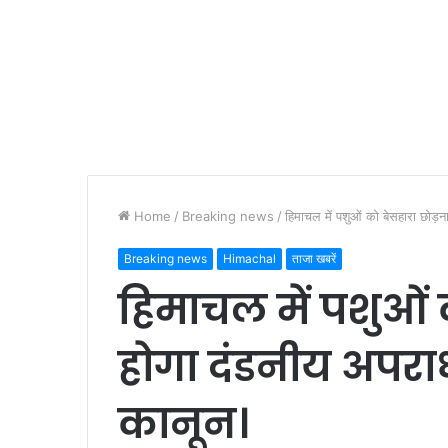
Home
/
Breaking news
/
हिमाचल में पशुओं को बेसहारा छोड
Breaking news
Himachal
ताजा खबरें
हिमाचल में पशुओं 
होगा दंडनीय अपरा
कानून।