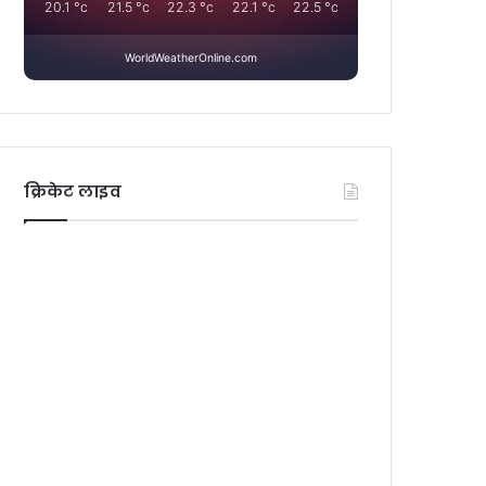
20.1
°c
21.5
°c
22.3
°c
22.1
°c
22.5
°c
WorldWeatherOnline.com
क्रिकेट लाइव