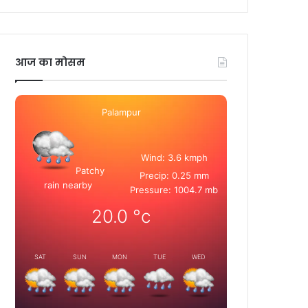
आज का मोसम
Palampur
Wind: 3.6 kmph
Patchy
Precip: 0.25 mm
rain nearby
Pressure: 1004.7 mb
20.0
°c
SAT
SUN
MON
TUE
WED