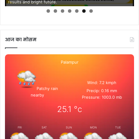
results and bright future.
आज का मोसम
Palampur
Wind: 7.2 kmph
Patchy rain
Precip: 0.16 mm
nearby
Pressure: 1003.0 mb
25.1
°c
FRI
SAT
SUN
MON
TUE