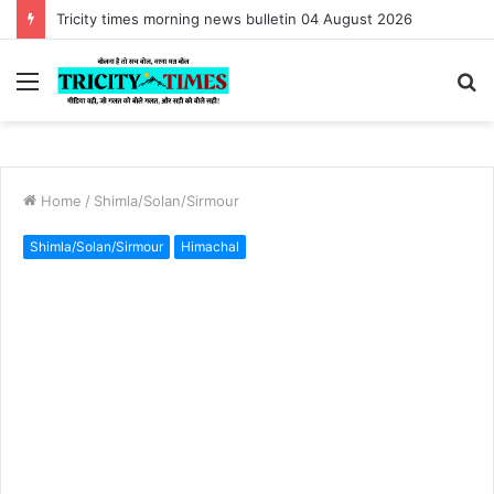
#Jantar Mantar:Tricity times afternoon news bulletin 03 August 2026
Menu
S
fo
Home
/
Shimla/Solan/Sirmour
Shimla/Solan/Sirmour
Himachal