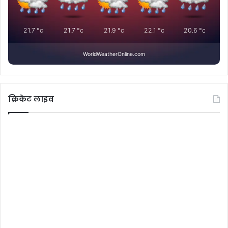
21.7
°c
21.7
°c
21.9
°c
22.1
°c
20.6
°c
WorldWeatherOnline.com
क्रिकेट लाइव