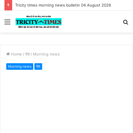
Tricity times morning news bulletin 04 August 2026
Menu
S
fo
Home
/
देश
/
Morning news
Morning news
देश