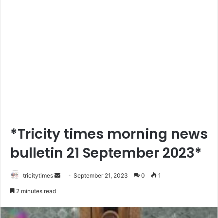
*Tricity times morning news
bulletin 21 September 2023*
Send
tricitytimes
September 21, 2023
0
1
an
2 minutes read
email