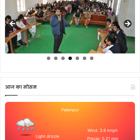
आज का मोसम
Palampur
Wind: 3.6 kmph
Light drizzle
Precip: 0.21 mm