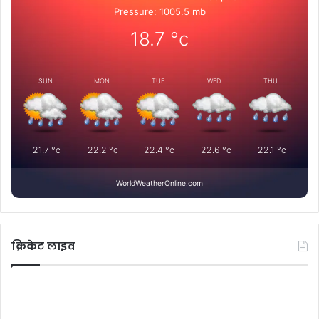
Pressure: 1005.5 mb
18.7
°c
SUN
MON
TUE
WED
THU
21.7
°c
22.2
°c
22.4
°c
22.6
°c
22.1
°c
WorldWeatherOnline.com
क्रिकेट लाइव