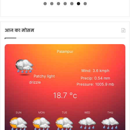
आज का मोसम
Palampur
Wind: 3.6 kmph
Patchy light
Precip: 0.54 mm
drizzle
Pressure: 1005.9 mb
18.7
°c
SUN
MON
TUE
WED
THU