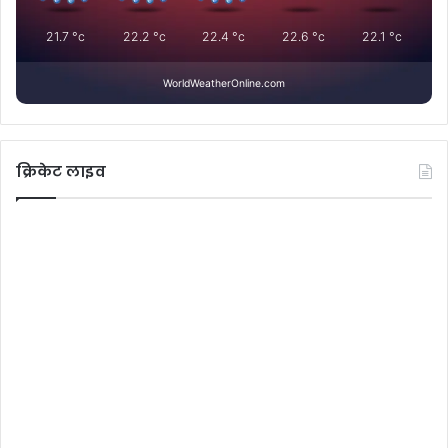
21.7
°c
22.2
°c
22.4
°c
22.6
°c
22.1
°c
WorldWeatherOnline.com
क्रिकेट लाइव