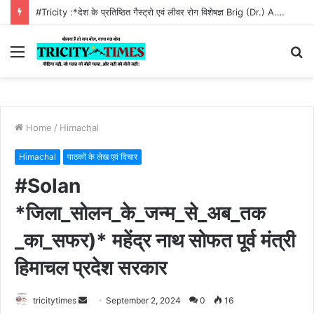
#Tricity :*देश के प्रतिष्ठित गैस्ट्रो एवं लीवर रोग विशेषज्ञ Brig (Dr.) A.K. Sood (VSM) से परामर्श का सुनहरा अवसर*
Menu
S
fo
Home
/
Himachal
Himachal
पाठकों के लेख एवं विचार
#Solan
*जिला_सोलन_के_जन्म_से_अब_तक
_का_सफर)* महेंद्र नाथ सोफत पूर्व मंत्री
हिमाचल प्रदेश सरकार
Send
tricitytimes
September 2, 2024
0
16