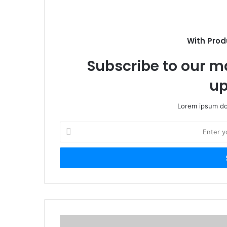
With Prod
Subscribe to our ma
up
Lorem ipsum dol
Enter
your
Email
address