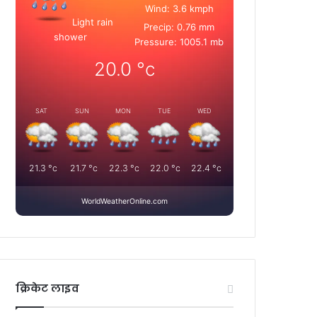
Wind: 3.6 kmph
Light rain
Precip: 0.76 mm
shower
Pressure: 1005.1 mb
20.0
°c
SAT
SUN
MON
TUE
WED
21.3
°c
21.7
°c
22.3
°c
22.0
°c
22.4
°c
WorldWeatherOnline.com
क्रिकेट लाइव