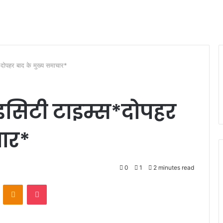
दोपहर बाद के मुख्य समाचार*
राइसिटी टाइम्स*दोपहर
चार*
0
1
2 minutes read
VKontakte
Odnoklassniki
Pocket