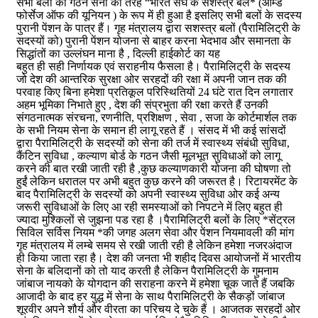
सभी बलों का गठन सेना की तरह “भारत सघ के सशस्त्र बल* (आर्म्ड
फोर्सेज ऑफ की यूनियन ) के रूप में ही हुआ है इसलिए सभी बलों के सदस्य
पुरानी पेंशन के पात्र हैं। गृह मंत्रालय द्वारा सशस्त्र बलों (पैरामिलिट्री के
सदस्यों को) पुरानी पेंशन योजना से बाहर करना भेदभाव और समानता के
सिद्धांतों का उल्लंघन माना है , दिल्ली हाईकोर्ट का यह
बहुत ही सही निर्णायक एवं सराहनीय फैसला है। पैरामिलिट्री के सदस्य
जो देश की आन्तरिक सुरक्षा ओर सरहदों की रक्षा में अपनी जान तक की
परवाह किए बिना हमेशा प्रतिकूल परिस्थितियों 24 घंटे रात दिन लगातार
अहम भूमिका निभाते हुए , देश की संप्रभुता की रक्षा करते हैं उनकी
संगठनात्मक संरचना, रणनीति, प्रशिक्षण , सेवा , सजा के कोर्टमार्शल तक
के सभी नियम सेना के समान ही लागू रहते हैं । संसद में भी कई सांसदों
द्वारा पैरामिलिट्री के सदस्यों को सेना की तर्ज में स्वास्थ्य संबंधी सुविधा,
कैंटिन सुविधा , कल्याण बोर्ड के गठन जैसी मूलभूत सुविधाओं को लागू
करने की बात रखी जाती रही है ,कुछ कल्याणकारी योजना की घोषणा तो
हुईं लेकिन धरातल पर अभी बहुत कुछ करने की जरूरत है। रिटायरमेंट के
बाद पैरामिलिट्री के सदस्यों को अपनी स्वास्थ्य सुविधा ओर कई अन्य
जरूरी सुविधाओं के लिए आ रही समस्याओं को निपटने में लिए बहुत ही
ज्यादा मुश्किलों से जुझना पड रहा है ।पैरामिलिट्री बलों के लिए *सेंट्रल
सिविल सर्विस नियम *की जगह अलग सेवा और पेंशन नियमावली की मांग
गृह मंत्रालय में लम्बे समय से रखी जाती रही है लेकिन हमेशा नजरअंदाज
ही किया जाता रहा है। देश की जनता भी शहीद दिवस आयोजनों में भारतीय
सेना के बलिदानों को तो याद करती है लेकिन पैरामिलिट्री के गुमनाम
जांबाज नायको के योगदान की सराहना करने में हमेशा चूक जाते हैं जबकि
आजादी के बाद हर युद्ध में सेना के साथ पैरामिलिट्री के सैकड़ों जांबाज
शूरवीर अपने शौर्य और वीरता का परिचय दे चुके हैं । आजतक सरहदों ओर