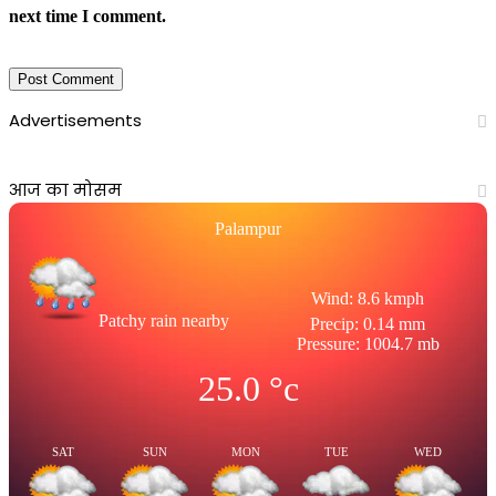
next time I comment.
Advertisements
आज का मोसम
Palampur
Wind: 8.6 kmph
Patchy rain nearby
Precip: 0.14 mm
Pressure: 1004.7 mb
25.0
°c
SAT
SUN
MON
TUE
WED