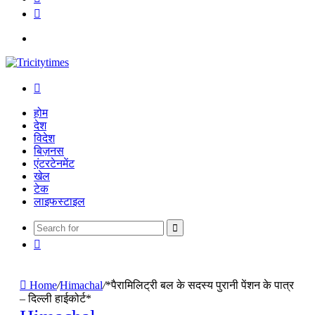
Twitter
Menu
Search
for
होम
देश
विदेश
बिज़नस
एंटरटेनमेंट
खेल
टेक
लाइफस्टाइल
Search
Random
for
Article
Home
/
Himachal
/
*पैरामिलिट्री बल के सदस्य पुरानी पेंशन के पात्र
– दिल्ली हाईकोर्ट*