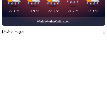
22.1
°c
21.9
°c
22.3
°c
21.7
°c
22.3
°c
WorldWeatherOnline.com
क्रिकेट लाइव