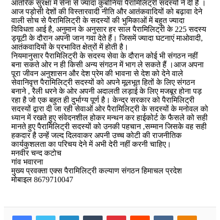
आंतरिक सुरक्षा में सेना से ज्यादा कुर्बानियां पैरामिलिट्री सदस्यों ने दी है ।
आज पड़ोसी देशों की विस्तारवादी नीति और आतंकवादियों को बढ़ावा देने
वाली सोच से पैरामिलिट्री के सदस्यों की भुमिकाओं में बहुत ज्यादा
विविधता आई है, अनुमान के अनुसार हर साल पैरामिलिट्री के 225 सदस्य
ड्यूटी के दौरान अपनी जान गवा देते हैं। जिसमें ज्यादा घटनाएं माओवादी,
आतंकवादियों के प्रभावित क्षेत्रों में होती है।
नियमानुसार पैरामिलिट्री के सदस्य सेवा के दौरान कोई भी संगठन नहीं
बना सकते ओर न ही किसी अन्य संगठन में भाग ले सकते हैं ।आज अपना
पूरा जीवन अनुशासन और देश प्रेम की भावना से देश को देने वाले
सेवानिवृत्त पैरामिलिट्री सदस्यों को अपने मूलभूत हितों के लिए संगठन
बनाने , रैली धरने के ओर अपनी अदालती लड़ाई के लिए मजबूर होना पड़
रहा है जो एक बहुत ही दुर्भाग्य पूर्ण है। केन्द्र सरकार को पैरामिलिट्री
सदस्यों द्वारा दी जा रही सेवाओं ओर पैरामिलिट्री के सदस्यों के मनोवल को
ध्यान में रखते हुए संवेदनशील होकर मन्थन कर हाईकोर्ट के फैसले को सही
मानते हुए पैरामिलिट्री सदस्यों को उनकी पहचान ,सम्मान जिसके वह सही
हकदार है उन्हें जल्द दिलवाकर अपनी उच्च कोटी की राजनीतिक
कार्यकुशलता का परिचय देने में अभी देरी नहीं करनी चाहिए।
मनवीर चन्द कटोच
गांव भवारना
मुख्य प्रवक्ता एक्स पैरामिलिट्री कल्याण संगठन हिमाचल प्रदेश
मोबाइल 8679710047
Facebook
Twitter
LinkedIn
Tumblr
Pinterest
Reddit
VKontakte
Odnokl