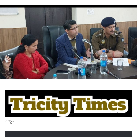
an
email
1 Tct