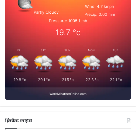
Wind: 4.7 kmph
Partly Cloudy
Precip: 0.00 mm
Pressure: 1005.1 mb
19.7
°c
FRI
SAT
SUN
MON
TUE
19.8
°c
20.1
°c
21.5
°c
22.3
°c
22.1
°c
WorldWeatherOnline.com
क्रिकेट लाइव