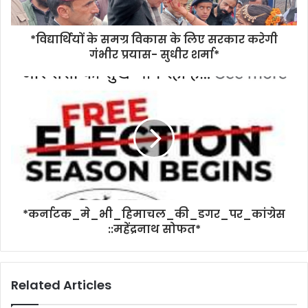
*विद्यार्थियों के समग्र विकास के लिए सरकार करेगी
गंभीर प्रयास- सुधीर शर्मा*
*कर्नाटक_मे_भी_हिमाचल_की_डगर_पर_कांग्रेस
::महेंद्रनाथ सोफत*
Related Articles