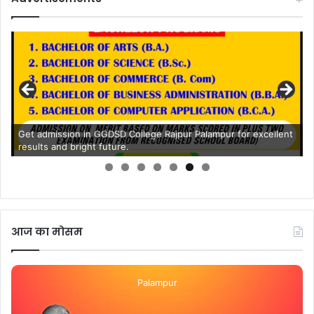
Get admission in GGDSD College Rajpur Palampur for excellent
results and bright future.
आज का मोसम
Palampur