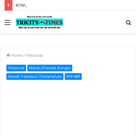
#CWG 2026,:Tricity times morning news bulletin 02 August 2026
Menu
S
fo
Home
/
Himachal
Himachal
Mandi /Chamba /Kangra
Mandi/ Palampur/ Dharamshala
ताजा खबरें