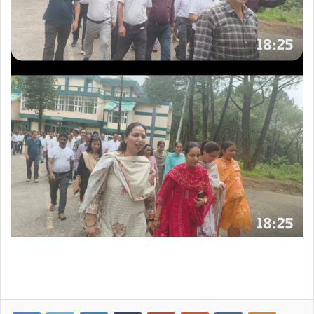
Facebook
Twitter
LinkedIn
Tumblr
Pinterest
Reddit
VKontakte
Odnoklas